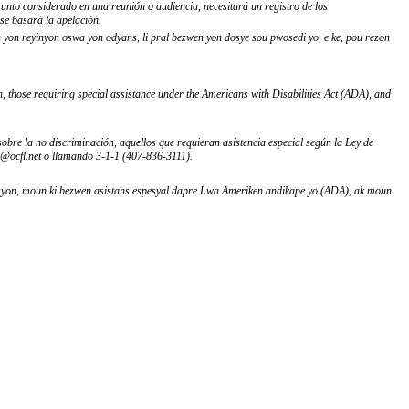
sunto considerado en una reunión o audiencia, necesitará un registro de los
 se basará la apelación.
n yon reyinyon oswa yon odyans, li pral bezwen yon dosye sou pwosedi yo, e ke, pou rezon
on, those requiring special assistance under the Americans with Disabilities Act (ADA), and
obre la no discriminación, aquellos que requieran asistencia especial según la Ley de
s@ocfl.net o llamando 3-1-1 (407-836-3111).
inasyon, moun ki bezwen asistans espesyal dapre Lwa Ameriken andikape yo (ADA), ak moun