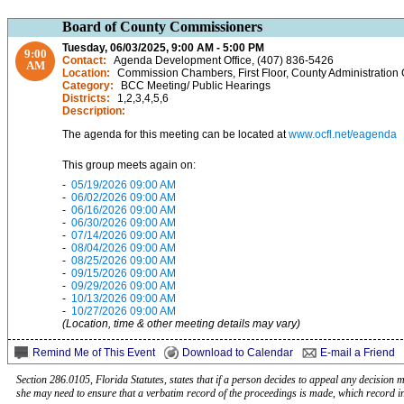
Board of County Commissioners
Tuesday, 06/03/2025, 9:00 AM - 5:00 PM
9:00
Contact:
Agenda Development Office, (407) 836-5426
AM
Location:
Commission Chambers, First Floor, County Administration 
Category:
BCC Meeting/ Public Hearings
Districts:
1,2,3,4,5,6
Description:
The agenda for this meeting can be located at
www.ocfl.net/eagenda
This group meets again on:
-
05/19/2026 09:00 AM
-
06/02/2026 09:00 AM
-
06/16/2026 09:00 AM
-
06/30/2026 09:00 AM
-
07/14/2026 09:00 AM
-
08/04/2026 09:00 AM
-
08/25/2026 09:00 AM
-
09/15/2026 09:00 AM
-
09/29/2026 09:00 AM
-
10/13/2026 09:00 AM
-
10/27/2026 09:00 AM
(Location, time & other meeting details may vary)
Remind Me of This Event
Download to Calendar
E-mail a Friend
Section 286.0105, Florida Statutes, states that if a person decides to appeal any decision
she may need to ensure that a verbatim record of the proceedings is made, which record in