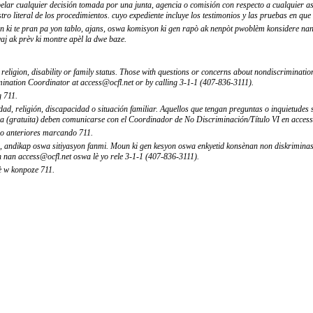
pelar cualquier decisión tomada por una junta, agencia o comisión con respecto a cualquier a
tro literal de los procedimientos. cuyo expediente incluye los testimonios y las pruebas en que
on ki te pran pa yon tablo, ajans, oswa komisyon ki gen rapò ak nenpòt pwoblèm konsidere na
aj ak prèv ki montre apèl la dwe baze.
, religion, disability or family status. Those with questions or concerns about nondiscriminati
imination Coordinator at access@ocfl.net or by calling 3-1-1 (407-836-3111).
g 711.
d, religión, discapacidad o situación familiar. Aquellos que tengan preguntas o inquietudes s
ca (gratuita) deben comunicarse con el Coordinador de No Discriminación/Título VI en acces
no anteriores marcando 711.
ijyon, andikap oswa sitiyasyon fanmi. Moun ki gen kesyon oswa enkyetid konsènan non diskrim
n nan access@ocfl.net oswa lè yo rele 3-1-1 (407-836-3111).
è w konpoze 711.